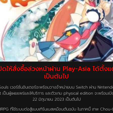
ห้สั่งซื้อล่วงหน้าผ่าน Play-Asia ได้ตั้งแ
เป็นต้นไป
ls เวอร์ชั่นอินเตอร์จะพร้อมวางจำหน่ายบน Switch ผ่าน Nintendo
เป็นผู้เผยแพร่และให้บริการ และตัวเกม physical edition จะพร้อมเปิดให้
22 มิถุนายน 2023 เป็นต้นไป
G ที่ใช้ระบบต่อสู้แบบเทิร์นเบสเหมือนต้นฉบับ ในภาคนี้ เทพ Cho