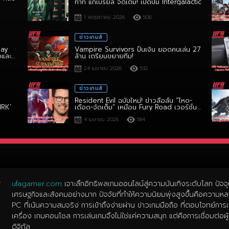
ทาทิ แกเบรียล จัดเต็ม! เปิดปม Intergalactic
1 พฤษภาคม 2026
508
ข่าวเกมส์
lay
Vampire Survivors ปั้นเงิน ยอดคนเล่น 27
งและ
ล้าน เตรียมขยายทีม!
24 เมษายน 2026
532
ข่าวเกมส์
Resident Evil ฉบับใหม่! ข่าวลือลั่น “โหด-
HRK’
เดือด-จัดเต็ม” เหมือน Fury Road เวอร์ชั่น
สยองขวัญ!
4 เมษายน 2026
584
ufagamer.com
เจาะลึกอิทธิพลเกมออนไลน์สู่ความบันเทิงระดับโลก ปัจจ
เศรษฐกิจและสังคมอย่างมาก ปัจจัยที่ทำให้ความนิยมพุ่งสูงขึ้นคือค
PC ที่เน้นความสมจริง การเข้าถึงง่ายผ่าน ข่าวเกมมือถือ ที่ตอบโจทย์กา
เครื่อง เกมคอนโซล การเล่นเกมจึงไม่ใช่แค่ความสนุก แต่คือการเชื่อมต่อผู้เ
ดิจิทัล