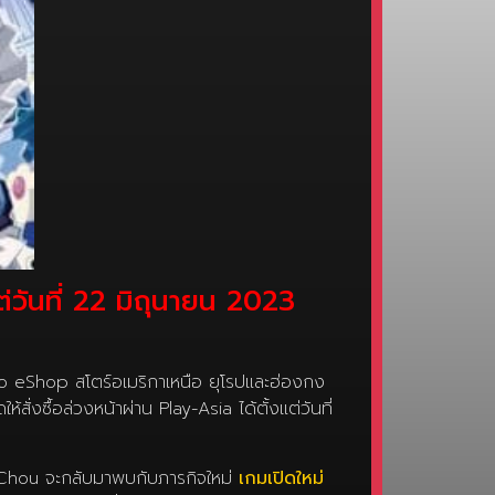
ต่วันที่ 22 มิถุนายน 2023
 eShop สโตร์อเมริกาเหนือ ยุโรปและฮ่องกง
สั่งซื้อล่วงหน้าผ่าน Play-Asia ได้ตั้งแต่วันที่
u-Chou จะกลับมาพบกับภารกิจใหม่
เกมเปิดใหม่