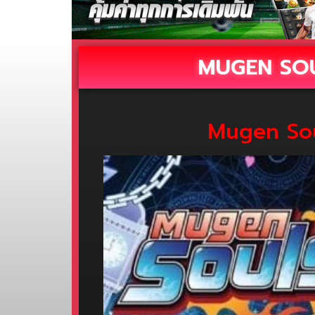
MUGEN SOULS
Mugen Soul