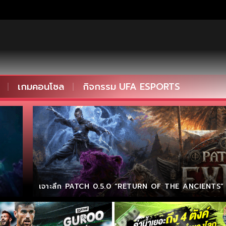
เกมคอนโซล
กิจกรรม UFA ESPORTS
เจาะลึก PATCH 0.5.0 “RETURN OF THE ANCIENTS”