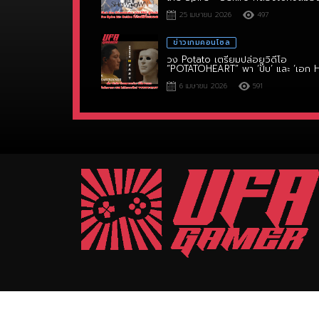
ไหวพริบ!
25 เมษายน 2026
497
ข่าวเกมคอนโซล
วง Potato เตรียมปล่อยวิดีโอ
“POTATOHEART” พา ‘ปั๊บ’ และ ‘เอก 
6 เมษายน 2026
591