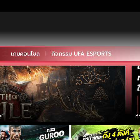
เกมคอนโซล
กิจกรรม UFA ESPORTS
ุ 2 ล้านชุด