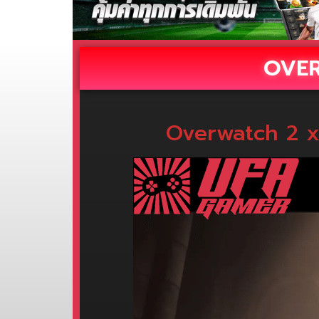
OVERW
Overwatch 2 x W