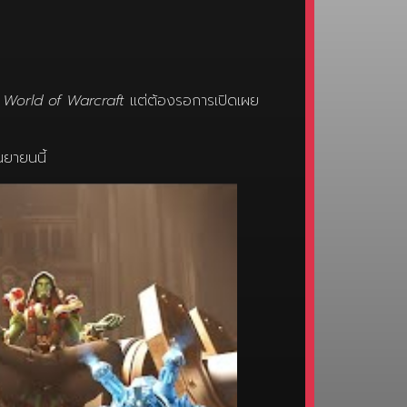
น
World of Warcraft
แต่ต้องรอการเปิดเผย
นยายนนี้