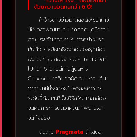
กว่าจะสำเร็จ... ต้องแลกมา
ด้วยความอดทนกว่า 6 ปี!
ถ้าใครตามข่าวมาตลอดจะรู้ว่าเกม
นี้ใช้เวลาพัฒนานานมากกกก (ก.ไก่ล้าน
ตัว) เฮียจำได้ว่าเราเห็นตัวอย่างแรก
กันตั้งแต่สมัยเครื่องคอนโซลยุคก่อน
ยังไม่ตกรุ่นเลยมั้ง รวมๆ แล้วใช้เวลา
ไปกว่า 6 ปี! แต่ทางผู้บริหาร
Capcom เขาก็บอกชัดเจนนะว่า "คุ้ม
ค่าทุกนาทีที่รอคอย" เพราะยอดขาย
ระดับนี้กับเกมที่เป็นซีรีส์ใหม่แกะกล่อง
มันคือการการันตีว่าคุณภาพงานเขา
มันถึงจริง
ตัวเกม
Pragmata
นำเสนอ