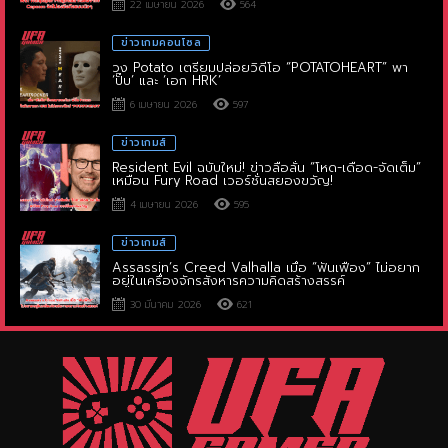
22 เมษายน 2026
564
ข่าวเกมคอนโซล
วง Potato เตรียมปล่อยวิดีโอ “POTATOHEART” พา
‘ปั๊บ’ และ ‘เอก HRK’
6 เมษายน 2026
597
ข่าวเกมส์
Resident Evil ฉบับใหม่! ข่าวลือลั่น “โหด-เดือด-จัดเต็ม”
เหมือน Fury Road เวอร์ชั่นสยองขวัญ!
4 เมษายน 2026
595
ข่าวเกมส์
Assassin’s Creed Valhalla เมื่อ “ฟันเฟือง” ไม่อยาก
อยู่ในเครื่องจักรสังหารความคิดสร้างสรรค์
30 มีนาคม 2026
621