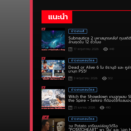
แนะนำ
ข่าวเกมส์
Subnautica 2 มหาสมุทรคลั่ง! ทุบสถิต
ล้านชุดใน 12 ชั่วโมง
17 พฤษภาคม 2026
448
ข่าวเกมคอนโซล
Dead or Alive 6 ไม ชิรานุอิ และ คูล่
มาบุก PS5!
3 พฤษภาคม 2026
502
ข่าวเกมคอนโซล
Witch the Showdown เกมลูกผสม S
the Spire + Sekiro ที่ต้องใช้ทั้งสมอ
ไหวพริบ!
25 เมษายน 2026
490
ข่าวเกมคอนโซล
วง Potato เตรียมปล่อยวิดีโอ
“POTATOHEART” พา ‘ปั๊บ’ และ ‘เอก 