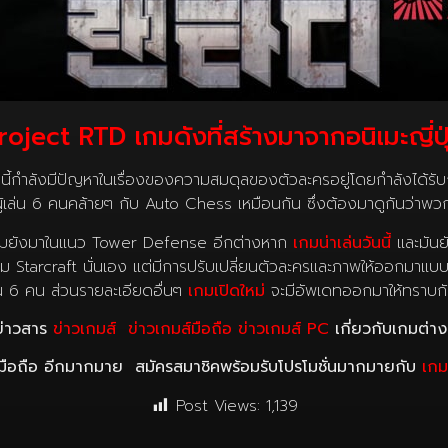
roject RTD เกมดังที่สร้างมาจากอนิเมะญี่ปุ
้กำลังมีปัญหาในเรื่องของความสมดุลของตัวละครอยู่โดยกำลังได้รับกา
ู้เล่น 6 คนคล้ายๆ กับ Auto Chess เหมือนกัน ซึ่งต้องมาดูกันว่าพว
น แถมยังมาในแนว Tower Defense อีกต่างหาก
เกมน่าเล่นวันนี้
และมันย
 Starcraft นั่นเอง แต่มีการปรับเปลี่ยนตัวละครและภาพให้ออกมาแบบ
น 6 คน ส่วนรายละเอียดอื่นๆ
เกมเปิดใหม่
จะมีอัพเดทออกมาให้ทราบกัน
ข่าวสาร
ข่าวเกมส์
ข่าวเกมส์มือถือ
ข่าวเกมส์ PC
เกี่ยวกับเกมต่างเพ
ส์มือถือ อีกมากมาย
สมัครสมาชิคพร้อมรับโปรโมชั่นมากมายกับ
เกม
Post Views:
1,139