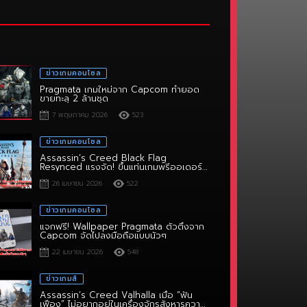
ข่าวเกมคอนโซล
Pragmata เกมใหม่จาก Capcom ทำยอด
ขายทะลุ 2 ล้านชุด
7 พฤษภาคม 2026
523
ข่าวเกมคอนโซล
Assassin’s Creed Black Flag
Resynced แรงจัด! ขึ้นแท่นเกมพรีออเดอร์
อันดับ 1
26 เมษายน 2026
522
ข่าวเกมคอนโซล
แจกฟรี! Wallpaper Pragmata ตัวตึงจาก
Capcom จัดไปลงมือถือแบบนัวๆ
22 เมษายน 2026
548
ข่าวเกมส์
Assassin’s Creed Valhalla เมื่อ “ฟัน
เฟือง” ไม่อยากอยู่ในเครื่องจักรสังหารความ