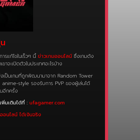
่น
รแก้ไขในเร็วๆ นี้
ข่าวเกมออนไลน์
ซึ่งเกมดัง
กเขาจะเปิดตัวในประเทศอะไรบ้าง
ังเป็นเกมที่ถูกพัฒนามาจาก Random Tower
 anime-style รองรับการ PVP ของผู้เล่นได้
อีกครั้ง
ิ่มเติมได้ที่ :
ufagamer.com
ออนไลน์ ได้เงินจริง