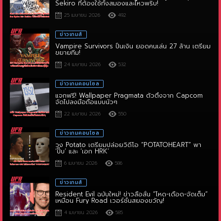
ข่าวเกมส์
Vampire Survivors ปั้นเงิน ยอดคนเล่น 27 ล้าน เตรียม
ขยายทีม!
24 เมษายน 2026
532
ข่าวเกมคอนโซล
แจกฟรี! Wallpaper Pragmata ตัวตึงจาก Capcom
จัดไปลงมือถือแบบนัวๆ
22 เมษายน 2026
550
ข่าวเกมคอนโซล
วง Potato เตรียมปล่อยวิดีโอ “POTATOHEART” พา
‘ปั๊บ’ และ ‘เอก HRK’
6 เมษายน 2026
586
ข่าวเกมส์
Resident Evil ฉบับใหม่! ข่าวลือลั่น “โหด-เดือด-จัดเต็ม”
เหมือน Fury Road เวอร์ชั่นสยองขวัญ!
4 เมษายน 2026
585
ข่าวเกมส์