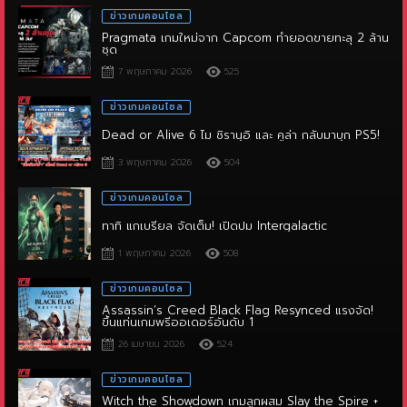
Pragmata เกมใหม่จาก Capcom ทำยอดขายทะลุ 2 ล้าน
ชุด
7 พฤษภาคม 2026
525
ข่าวเกมคอนโซล
Dead or Alive 6 ไม ชิรานุอิ และ คูล่า กลับมาบุก PS5!
3 พฤษภาคม 2026
504
ข่าวเกมคอนโซล
ทาทิ แกเบรียล จัดเต็ม! เปิดปม Intergalactic
1 พฤษภาคม 2026
508
ข่าวเกมคอนโซล
Assassin’s Creed Black Flag Resynced แรงจัด!
ขึ้นแท่นเกมพรีออเดอร์อันดับ 1
26 เมษายน 2026
524
ข่าวเกมคอนโซล
Witch the Showdown เกมลูกผสม Slay the Spire +
Sekiro ที่ต้องใช้ทั้งสมองและไหวพริบ!
25 เมษายน 2026
492