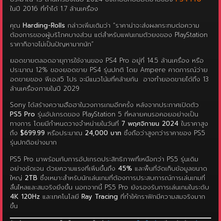
คุณ
Harding-Rolls
กล่าวเพิ่มเติมว่า “ราคาน่าจะส่งผลกระทบต่อความ
ต้องการของผู้บริโภคบางส่วน แต่สำหรับแฟนเกมตัวยงของ PlayStation
ราคาก็อาจไม่เป็นปัญหามากนัก”
ยอดขายตลอดอายุการใช้งานของ PS4 Pro อยู่ที่ 14.5 ล้านเครื่อง หรือ
ประมาณ 12% ของยอดขาย PS4 รุ่นปกติ โดย Ampere คาดการณ์ว่าย
อดขายของ พีเอส5 โปร จะมีแนวโน้มที่คล้ายกัน อาจทำยอดขายได้ถึง 13
ล้านเครื่องภายในปี 2029
Sony ได้สร้างความฮือฮาในวงการเกมอีกครั้ง หลังจากประกาศเปิดตัว
PS5 Pro
รุ่นอัปเกรดของ PlayStation 5 ที่หลายคนรอคอยอย่างเป็น
ทางการ โดยมีกำหนดวางจำหน่ายในวันที่
7 พฤศจิกายน 2024
ในราคาสูง
ถึง
$699.99
หรือประมาณ
24,000 บาท
ซึ่งถือว่าสูงกว่าราคาของ PS5
รุ่นปกติอย่างมาก
PS5 Pro มาพร้อมกับการอัปเกรดประสิทธิภาพที่เหนือกว่า PS5 รุ่นเดิม
อย่างชัดเจน ด้วยความแรงที่เพิ่มขึ้นถึง
45%
และพื้นที่จัดเก็บข้อมูลขนาด
ใหญ่
2TB
ซึ่งเหมาะสำหรับนักเล่นเกมที่ต้องการประสบการณ์การเล่นเกมที่
ลื่นไหลและสมจริงยิ่งขึ้น นอกจากนี้ PS5 Pro ยังรองรับการเล่นเกมในระดับ
4K 120Hz
และเทคโนโลยี
Ray Tracing
ที่ทำให้กราฟิกมีความสมจริงมาก
ขึ้น
รับข่าวสารเกมออนไลน์ เกมเปิดใหม่
อัพเดทเกมส์มาใหม่
ฟรีทุกวันกับ
ข่าว
เกมออนไลน์
เกมน่าเล่นวันนี้ เกมเปิดใหม่ รีวิวเกมใหม่