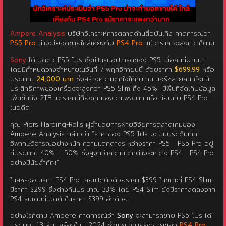
Ampere Analysis
บริษัทวิเคราะห์การตลาดด้านสื่อบันเทิง คาดการณ์ว่า
PS5 Pro
น่าจะมียอดขายใกล้เคียงกับ
PS4 Pro
แม้ว่าราคาจะสูงกว่าก็ตาม
Sony
ได้เปิดตัว PS5 โปร ซึ่งเป็นรุ่นอัปเกรดของ PS5 เมื่อคืนที่ผ่านมา
โดยมีกำหนดวางจำหน่ายในวันที่ 7 พฤศจิกายนนี้ ด้วยราคา
$699.99
หรือ
ประมาณ
24,000 บาท
ซึ่งสร้างความตกใจให้กับเกมเมอร์หลายคน ถึงแม้
ประสิทธิภาพของเครื่องจะสูงกว่า PS5 Slim ถึง 45% มีพื้นที่จัดเก็บข้อมูล
เพิ่มขึ้นถึง 2TB แต่ราคานี้ก็ยังถูกมองว่าแพงมาก เมื่อเทียบกับ PS4 Pro
ในอดีต
คุณ Piers Harding-Rolls ผู้อำนวยการฝ่ายวิจัยการตลาดเกมของ
Ampere Analysis กล่าวว่า “ราคาของ PS5 โปร จะเป็นประเด็นที่ถูก
วิพากษ์วิจารณ์อย่างหนัก ความแตกต่างระหว่างราคา PS5 PS5 Pro อยู่
ที่ประมาณ 40% – 50% ซึ่งสูงกว่าความแตกต่างระหว่าง PS4 PS4 Pro
อย่างมีนัยสำคัญ”
ในสหรัฐอเมริกา PS4 Pro เคยเปิดตัวด้วยราคา $399 ในขณะที่ PS4 Slim
มีราคา $299 ซึ่งต่างกันประมาณ 33% โดย PS4 Slim ยังมีราคาลดลงจาก
PS4 รุ่นเดิมที่เปิดตัวในราคา $399 อีกด้วย
อย่างไรก็ตาม Ampere คาดการณ์ว่า
Sony
จะสามารถขาย PS5 โปร ได้
ประมาณ 1.3 ล้านเครื่องในปี 2024 ซึ่งเทียบกับยอดขายของ
PS4 Pro
ในปี 2016 ที่ทำได้ 1.7 ล้านเครื่อง