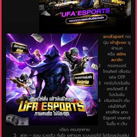
แทงEsport
กด
ปุ่ม
เข้าสู่ระบบ
ยู
ฟ่าเบท
หรือ
สมัคร
สมาชิก
กรอกเบอร์
โทรศัพท์ เพื่อรับ
รหัส OTP
กดรับโปรโมชั่น
เครดิตฟรี ที่
โปรโมชั่น
เติมเงินเข้า เริ่ม
เล่นได้ทันที
แทงRov แทง
Esport เกมคาสิ
โนอื่น ๆ เว็บ
เดียว ครบทุกค่าย
ฝาก – ถอน รวดเร็ว ทันใจ ยูฟ่าเบท ระบบออโต้ ไม่ต้องแจ้งสลิป