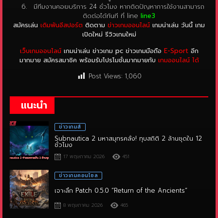
มีทีมงานคอยบริการ 24 ชั่วโมง หากติดปัญหาการใช้งานสามารถ
ติดต่อได้ทันที ที่ line
line3
สมัครเล่น
เดิมพันอีสปอร์ต
ติดตาม
ข่าวเกมออนไลน์
เกมน่าเล่น วันนี้ เกม
เปิดใหม่ รีวิวเกมใหม่
เว็บเกมออนไลน์
เกมน่าเล่น ข่าวเกม pc
ข่าวเกมมือถือ
E-Sport
อีก
มากมาย สมัครสมาชิค พร้อมรับโปรโมชั่นมากมายกับ
เกมออนไลน์ ได้
Post Views:
1,060
แนะนำ
ข่าวเกมส์
Subnautica 2 มหาสมุทรคลั่ง! ทุบสถิติ 2 ล้านชุดใน 12
ชั่วโมง
17 พฤษภาคม 2026
451
ข่าวเกมคอนโซล
เจาะลึก Patch 0.5.0 “Return of the Ancients”
8 พฤษภาคม 2026
465