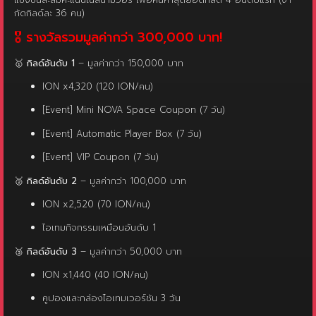
กัดกิลด์ละ 36 คน)
🎖️ รางวัลรวมมูลค่ากว่า 300,000 บาท!
🥇 กิลด์อันดับ 1
– มูลค่ากว่า 150,000 บาท
ION x4,320 (120 ION/คน)
[Event] Mini NOVA Space Coupon (7 วัน)
[Event] Automatic Player Box (7 วัน)
[Event] VIP Coupon (7 วัน)
🥈 กิลด์อันดับ 2
– มูลค่ากว่า 100,000 บาท
ION x2,520 (70 ION/คน)
ไอเทมกิจกรรมเหมือนอันดับ 1
🥉 กิลด์อันดับ 3
– มูลค่ากว่า 50,000 บาท
ION x1,440 (40 ION/คน)
คูปองและกล่องไอเทมเวอร์ชัน 3 วัน