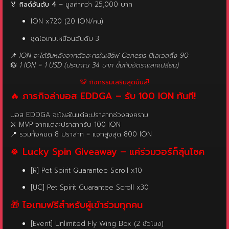
🏅 กิลด์อันดับ 4
– มูลค่ากว่า 25,000 บาท
ION x720 (20 ION/คน)
ชุดไอเทมเหมือนอันดับ 3
📌
ION จะได้รับหลังจากตัวละครในเซิร์ฟ Genesis มีเลเวลถึง 90
💱
1 ION = 1 USD (ประมาณ 34 บาท ขึ้นกับอัตราแลกเปลี่ยน)
🐯 กิจกรรมเสริมสุดมันส์!
🔥 ภารกิจล่าบอส EDDGA – รับ 100 ION ทันที!
บอส EDDGA จะโผล่ในแต่ละปราสาทช่วงสงคราม
⚔ MVP จากแต่ละปราสาทรับ 100 ION
📍 รวมทั้งหมด 8 ปราสาท = แจกสูงสุด 800 ION
🍀 Lucky Spin Giveaway – แค่ร่วมวอร์ก็ลุ้นโชค
[R] Pet Spirit Guarantee Scroll x10
[UC] Pet Spirit Guarantee Scroll x30
🎁 ไอเทมฟรีสำหรับผู้เข้าร่วมทุกคน
[Event] Unlimited Fly Wing Box (2 ชั่วโมง)