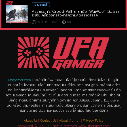
ข่าวเกมส์
Assassin’s Creed Valhalla เมื่อ “ฟันเฟือง” ไม่อยาก
อยู่ในเครื่องจักรสังหารความคิดสร้างสรรค์
30 มีนาคม 2026
611
ufagamer.com
เจาะลึกอิทธิพลเกมออนไลน์สู่ความบันเทิงระดับโลก ปัจจุบัน
เกมออนไลน์กลายเป็นสื่อบันเทิงยอดนิยมที่ส่งผลต่อเศรษฐกิจและสังคมอย่าง
มาก ปัจจัยที่ทำให้ความนิยมพุ่งสูงขึ้นคือความหลากหลายของแพลตฟอร์ม ทั้ง
ความแรงของ เกมออนไลน์ PC ที่เน้นความสมจริง การเข้าถึงง่ายผ่าน ข่าวเกม
มือถือ ที่ตอบโจทย์การเล่นทุกที่ทุกเวลา และความเข้มข้นของเกม Exclusive
บนเครื่อง เกมคอนโซล การเล่นเกมจึงไม่ใช่แค่ความสนุก แต่คือการเชื่อมต่อผู้
เล่นทั่วโลกเข้าด้วยกันผ่านนวัตกรรมที่ล้ำสมัยที่สุดในยุคดิจิทัล
About Us
Contact Us
About Authur
Privacy Policy
copyright © 2023 all rights reserved
www.ufagamer.com