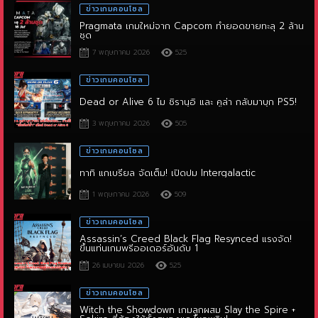
ข่าวเกมคอนโซล
Pragmata เกมใหม่จาก Capcom ทำยอดขายทะลุ 2 ล้าน
ชุด
7 พฤษภาคม 2026
525
ข่าวเกมคอนโซล
Dead or Alive 6 ไม ชิรานุอิ และ คูล่า กลับมาบุก PS5!
3 พฤษภาคม 2026
505
ข่าวเกมคอนโซล
ทาทิ แกเบรียล จัดเต็ม! เปิดปม Intergalactic
1 พฤษภาคม 2026
509
ข่าวเกมคอนโซล
Assassin’s Creed Black Flag Resynced แรงจัด!
ขึ้นแท่นเกมพรีออเดอร์อันดับ 1
26 เมษายน 2026
525
ข่าวเกมคอนโซล
Witch the Showdown เกมลูกผสม Slay the Spire +