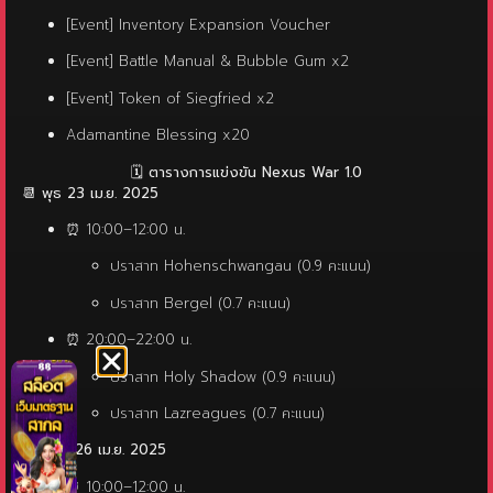
[Event] Inventory Expansion Voucher
[Event] Battle Manual & Bubble Gum x2
[Event] Token of Siegfried x2
Adamantine Blessing x20
🗓️ ตารางการแข่งขัน Nexus War 1.0
📆
พุธ 23 เม.ย. 2025
⏰ 10:00–12:00 น.
ปราสาท Hohenschwangau (0.9 คะแนน)
ปราสาท Bergel (0.7 คะแนน)
⏰ 20:00–22:00 น.
ปราสาท Holy Shadow (0.9 คะแนน)
ปราสาท Lazreagues (0.7 คะแนน)
📆
เสาร์ 26 เม.ย. 2025
⏰ 10:00–12:00 น.