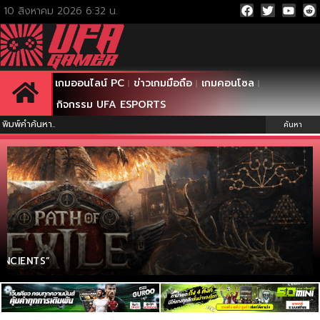
เกมออนไลน์ PC
ข่าวเกมมือถือ
เกมคอนโซล
กิจกรรม UFA ESPORTS
ค้นหา
ANCIENTS”