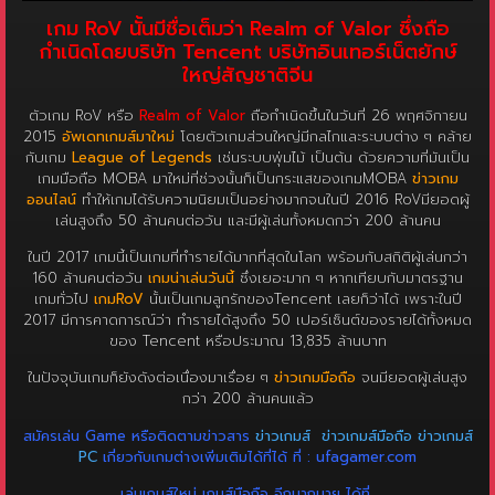
กำเนิดโดยบริษัท Tencent บริษัทอินเทอร์เน็ตยักษ์
ใหญ่สัญชาติจีน
ตัวเกม RoV หรือ
Realm of Valor
ถือกำเนิดขึ้นในวันที่ 26 พฤศจิกายน
2015
อัพเดทเกมส์มาใหม่
โดยตัวเกมส่วนใหญ่มีกลไกและระบบต่าง ๆ คล้าย
กับเกม
League of Legends
เช่นระบบพุ่มไม้ เป็นต้น ด้วยความที่มันเป็น
เกมมือถือ MOBA มาใหม่ที่ช่วงนั้นก็เป็นกระแสของเกมMOBA
ข่าวเกม
ออนไลน์
ทำให้เกมได้รับความนิยมเป็นอย่างมากจนในปี 2016 RoVมียอดผู้
เล่นสูงถึง 50 ล้านคนต่อวัน และมีผู้เล่นทั้งหมดกว่า 200 ล้านคน
ในปี 2017 เกมนี้เป็นเกมที่ทำรายได้มากที่สุดในโลก พร้อมกับสถิติผู้เล่นกว่า
160 ล้านคนต่อวัน
เกมน่าเล่นวันนี้
ซึ่งเยอะมาก ๆ หากเทียบกับมาตรฐาน
เกมทั่วไป
เกมRoV
นั้นเป็นเกมลูกรักของTencent เลยก็ว่าได้ เพราะในปี
2017 มีการคาดการณ์ว่า ทำรายได้สูงถึง 50 เปอร์เซ็นต์ของรายได้ทั้งหมด
ของ Tencent หรือประมาณ 13,835 ล้านบาท
ในปัจจุบันเกมก็ยังดังต่อเนื่องมาเรื่อย ๆ
ข่าวเกมมือถือ
จนมียอดผู้เล่นสูง
กว่า 200 ล้านคนแล้ว
สมัครเล่น Game หรือติดตามข่าวสาร
ข่าวเกมส์
ข่าวเกมส์มือถือ
ข่าวเกมส์
PC
เกี่ยวกับเกมต่างเพิ่มเติมได้ที่ได้ ที่ : ufagamer.com
เล่นเกมส์ใหม่ เกมส์มือถือ อีกมากมาย ได้ที่
สมัครสมาชิคพร้อมรับโปรโมชั่นมากมายเพียง
คลิ๊ก