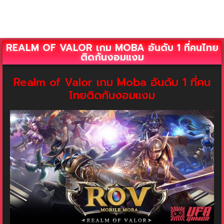
REALM OF VALOR เกม MOBA อันดับ 1 ที่คนไทย
ติดกันงอมแงม
Realm of Valor เกม Moba อันดับ 1 ที่คน
ไทยติดกันงอมแงม
เกม RoV นั้นมีชื่อเต็มว่า Realm of Valor ซึ่งถือ