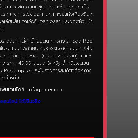
่อตามหาสมาชิกคนสุดท้ายที่เหลืออยู่ของแก๊ง
งแรก เหตุการณ์ต่อจากมหากาพย์แห่งเกียรติยศ
ลียมสัน ฮาเวียร์ เอสคูเอลลา และอดีตหัวหน้า
สุด
วอันศักดิ์สิทธิ์ที่จินตนาการถึงโลกของ Red
าในรูปแบบที่พลิกผันเหนือธรรมชาติและน่ากลัวใน
รก ได้แก่ ภาษาจีน (ตัวย่อและตัวเต็ม) เกาหลี
จะราคา 49.99 ดอลลาร์สหรัฐ สำหรับเล่นบน
ad Redemption ลงในรายการสินค้าที่ต้องการ
วางจำหน่าย
เพิ่มเติมได้ที่ : ufagamer.com
ออนไลน์ ได้เงินจริง