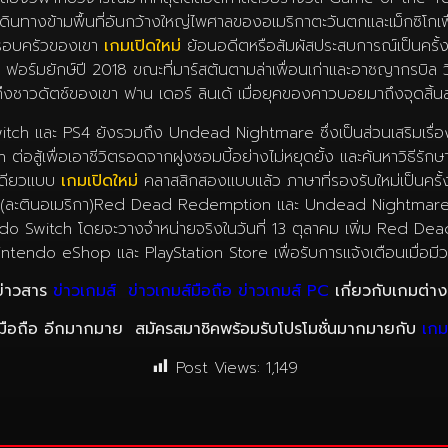
ินทางข้ามพื้นที่อันกว้างใหญ่ไพศาลของอเมริกาตะวันตกและเม็กซิโกเพื
ยครอบครัวของเขา
เกมเปิดใหม่
ย้อนอดีตหรือสัมผัสประสบการณ์เป็นครั้
มยักษ์ปี 2018 ขณะที่มาร์สตันตามล่าเพื่อนเก่าและอาชญากรบิล วิลเ
๊งชาวดัตช์ของเขา ฟาน เดอร์ ลินเด้ เมื่อยุคของคาวบอยมาถึงจุดสิ้น
ละ PS4 ยังรวมถึง Undead Nightmare ซึ่งเป็นส่วนเสริมเรื่องรา
สู้เพื่อเอาชีวิตรอดจากฝูงซอมบี้อย่างไม่หยุดยั้ง และค้นหาวิธีรักษ
เดียวแบบ
เกมเปิดใหม่
คลาสสิกสองแบบแล้ว ภาษาที่รองรับใหม่เป็นครั้งแ
สเปน (ละตินอเมริกา)Red Dead Redemption และ Undead Nightmare 
o Switch โดยจะวางจำหน่ายจริงในวันที่ 13 ตุลาคม เพิ่ม Red De
 Nintendo eShop และ PlayStation Store เพื่อรับการแจ้งเตือนเมื่อมี
ข่าวสาร
ข่าวเกมส์
ข่าวเกมส์มือถือ
ข่าวเกมส์ PC
เกี่ยวกับเกมต่าง
ส์มือถือ อีกมากมาย
สมัครสมาชิคพร้อมรับโปรโมชั่นมากมายกับ
เกม
Post Views:
1,149