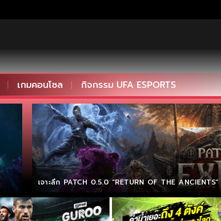
เกมคอนโซล
กิจกรรม UFA ESPORTS
เจาะลึก PATCH 0.5.0 “RETURN OF THE ANCIENTS”