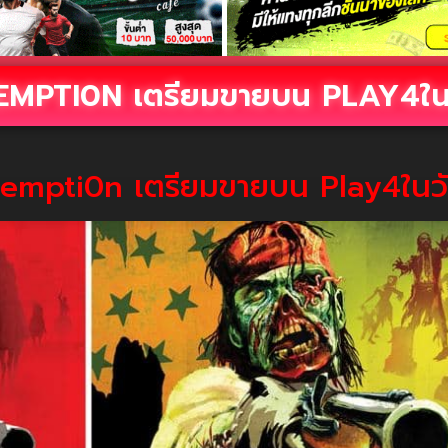
PTI0N เตรียมขายบน PLAY4ในวัน
mpti0n เตรียมขายบน Play4ในวันท