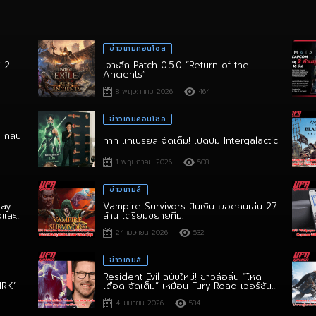
ข่าวเกมคอนโซล
ิ 2
เจาะลึก Patch 0.5.0 “Return of the
Ancients”
8 พฤษภาคม 2026
464
ข่าวเกมคอนโซล
า กลับ
ทาทิ แกเบรียล จัดเต็ม! เปิดปม Intergalactic
1 พฤษภาคม 2026
508
ข่าวเกมส์
lay
Vampire Survivors ปั้นเงิน ยอดคนเล่น 27
งและ
ล้าน เตรียมขยายทีม!
24 เมษายน 2026
532
ข่าวเกมส์
Resident Evil ฉบับใหม่! ข่าวลือลั่น “โหด-
HRK’
เดือด-จัดเต็ม” เหมือน Fury Road เวอร์ชั่น
สยองขวัญ!
4 เมษายน 2026
584