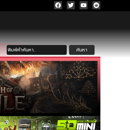
ค้นหา
PRA
ทำยอ