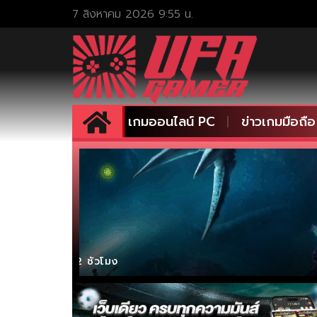
7 สิงหาคม 2026 9:55 น.
เกมออนไลน์ PC
ข่าวเกมมือถือ
 2 ล้านชุดใน 12 ชั่วโมง