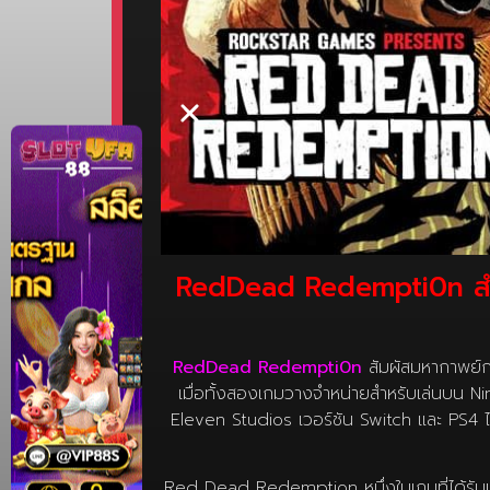
RedDead Redempti0n สำห
RedDead Redempti0n
สัมผัสมหากาพย
เมื่อทั้งสองเกมวางจำหน่ายสำหรับเล่นบน N
Eleven Studios เวอร์ชัน Switch และ PS4 ได
Red Dead Redemption หนึ่งในเกมที่ได้รับ