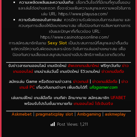
ความเพลิดเพลินและความบันเทิง:
เลือกเว็บไซต์ที่มีเกมที่คุณชื่นชอบ
และเล่นได้อย่างสะดวก ซึ่งจะช่วยเพิ่มความสนุกและความพอใจในการ
เล่น URL: https://www.playusa.com/
ความรับผิดชอบในการเล่น:
ควรมีความรับผิดชอบในการเล่นเกม และ
ควบคุมการเสี่ยงให้มีขนาดเหมาะสม เพื่อป้องกันการเสียหายทางการ
เงินและปัญหาที่เกี่ยวข้อง URL:
https://www.casinotopsonline.com/
การสมัครสมาชิกในเกม
Sexy Slot
เป็นประสบการณ์ที่สนุกและน่าตื่นเต้น
แต่ควรใช้ความรับผิดชอบและระมัดระวังในการเล่นอย่างเหมาะสม เพื่อ
ป้องกันความเสี่ยงและสนุกสนานอย่างมีประสิทธิภาพในเวลาเดียวกัน
รับข่าวสารเกมออนไลน์ เกมเปิดใหม่
อัพเดทเกมส์มาใหม่
ฟรีทุกวันกับ
ข่าว
เกมออนไลน์
เกมน่าเล่นวันนี้ เกมเปิดใหม่ รีวิวเกมใหม่
ข่าวเกมมือถือ
สมัครเล่น Game หรือติดตามข่าวสาร
ข่าวเกมส์
|
ข่าวเกมส์มือถือ
|
ข่าว
เกมส์ PC
เกี่ยวกับเกมต่างๆ เพิ่มเติมได้ที่:
ufagamer.com
เล่นเกมส์ใหม่ เกมส์มือถือ เกมกีฬา อีกมากมาย
สมัครสมาชิก
UFABET
พร้อมรับโปรโมชั่นมากมายกับ
เกมออนไลน์ ได้เงินจริง
Askmebet
|
pragmaticplay slot
|
Ambgaming
|
askmeplay
Post Views:
1,211