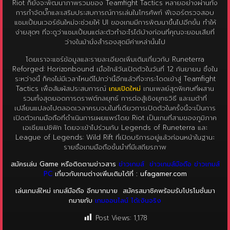
แชมเปี้ยนเวอร์ชันใหม่จะช่วยให้ UI ของเกมมีการพัฒนาขึ้นไปอีกขั้น ทำให้
ง่ายสุดๆ ที่จะดูว่าแชมเปี้ยนแต่ละตัวทำอะไรได้บ้างก่อนที่คุณจะยอมเสียที่
ว่างในม้านั่งสำรองสุดมีค่าเหล่านั้นไป
โดยเราจะแชร์ข้อมูลและรายละเอียดเพิ่มเติมเกี่ยวกับ Runeterra
Reforged: Horizonbound เมื่อใกล้วันเปิดตัวในวันที่ 12 กันยายน ซึ่งใน
ระหว่างนี้ ก็คงไม่มีเวลาไหนดีไปกว่านี้อีกแล้วที่จะกระโดดเข้าสู่ Teamfight
Tactics เพื่อสัมผัสประสบการณ์
เกมเปิดใหม่
เกมเพลย์สุดพิเศษที่ผสาน
รวมทั้งสุดยอดการดราฟต์กลยุทธ์ การต่อสู้เชิงยุทธวิธี และเมต้าที่
เปลี่ยนแปลงไปตลอดเวลาครบจบในที่เดียวการเปิดตัวในครั้งนี้จะเป็นการ
เปิดตัวเกมมือถือที่ดำเนินการเผยแพร่โดย Riot เป็นเกมที่สามของภูมิภาค
เอเชียแปซิฟิก โดยจะเข้าไปร่วมกับ Legends of Runeterra และ
League of Legends: Wild Rift ที่เปิดบริการอยู่แล้วก่อนหน้าในฐานะ
รายชื่อเกมมือถือชั้นนำที่มีเสถียรภาพ
สมัครเล่น Game หรือติดตามข่าวสาร
ข่าวเกมส์
ข่าวเกมส์มือถือ
ข่าวเกมส์
PC
เกี่ยวกับเกมต่างเพิ่มเติมได้ที่ : ufagamer.com
เล่นเกมส์ใหม่ เกมส์มือถือ อีกมากมาย
สมัครสมาชิคพร้อมรับโปรโมชั่นมา
กมายกับ
เกมออนไลน์ ได้เงินจริง
Post Views:
1,178