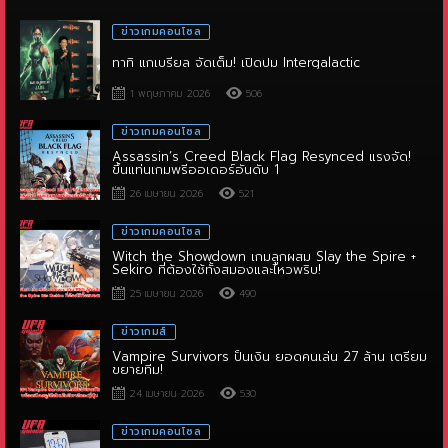
ทาทิ แกเบรียล จัดเต็ม! เปิดปม Intergalactic
1 พฤษภาคม 2026
506
ข่าวเกมคอนโซล
Assassin’s Creed Black Flag Resynced แรงจัด!
ขึ้นแท่นเกมพรีออเดอร์อันดับ 1
26 เมษายน 2026
521
ข่าวเกมคอนโซล
Witch the Showdown เกมลูกผสม Slay the Spire +
Sekiro ที่ต้องใช้ทั้งสมองและไหวพริบ!
25 เมษายน 2026
490
ข่าวเกมส์
Vampire Survivors ปั้นเงิน ยอดคนเล่น 27 ล้าน เตรียม
ขยายทีม!
24 เมษายน 2026
530
ข่าวเกมคอนโซล
แจกฟรี! Wallpaper Pragmata ตัวตึงจาก Capcom
จัดไปลงมือถือแบบนัวๆ