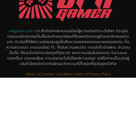
ufagamer.com
เจาะลึกอิทธิพลเกมออนไลน์สู่ความบันเทิงระดับโลก ปัจจุบัน
เกมออนไลน์กลายเป็นสื่อบันเทิงยอดนิยมที่ส่งผลต่อเศรษฐกิจและสังคมอย่าง
มาก ปัจจัยที่ทำให้ความนิยมพุ่งสูงขึ้นคือความหลากหลายของแพลตฟอร์ม ทั้ง
ความแรงของ เกมออนไลน์ PC ที่เน้นความสมจริง การเข้าถึงง่ายผ่าน ข่าวเกม
มือถือ ที่ตอบโจทย์การเล่นทุกที่ทุกเวลา และความเข้มข้นของเกม Exclusive
บนเครื่อง เกมคอนโซล การเล่นเกมจึงไม่ใช่แค่ความสนุก แต่คือการเชื่อมต่อผู้
เล่นทั่วโลกเข้าด้วยกันผ่านนวัตกรรมที่ล้ำสมัยที่สุดในยุคดิจิทัล
About Us
Contact Us
About Authur
Privacy Policy
copyright © 2023 all rights reserved
www.ufagamer.com