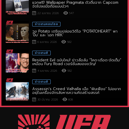
22 เมษายน 2026
547
ข่าวเกมคอนโซล
วง Potato เตรียมปล่อยวิดีโอ “POTATOHEART” พา
‘ปั๊บ’ และ ‘เอก HRK’
6 เมษายน 2026
582
ข่าวเกมส์
Resident Evil ฉบับใหม่! ข่าวลือลั่น “โหด-เดือด-จัดเต็ม”
เหมือน Fury Road เวอร์ชั่นสยองขวัญ!
4 เมษายน 2026
582
ข่าวเกมส์
Assassin’s Creed Valhalla เมื่อ “ฟันเฟือง” ไม่อยาก
อยู่ในเครื่องจักรสังหารความคิดสร้างสรรค์
30 มีนาคม 2026
608