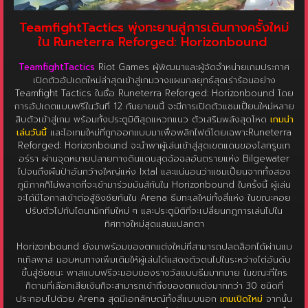
TeamfightTactics พุ่งทะยานสู่การเดินทางครั้งใหม่
ใน Runeterra Reforged: Horizonbound
TeamfightTactics
Riot Games ผู้พัฒนาและผู้จัดจำหน่ายเกมประกาศ
เปิดตัวอัปเดตใหม่ล่าสุดเข้าสู่เกมวางแผนกลยุทธ์สุดเร่าร้อนอย่าง
Teamfight Tactics ในชื่อ Runeterra Reforged: Horizonbound โดย
การอัปเดตแบบฟรีในวันที่ 12 กันยายนนี้ จะมีการเปิดตัวแชมเปี้ยนใหม่หลาย
สิบตัวเข้าสู่เกม พร้อมทั้งประตูมิติสุดแหวกแนว ตัวเสริมพลังสุดโหด
เกมน่า
เล่นวันนี้
และไอเทมใหม่ที่ถูกออกแบบมาเพื่อพลิกไฟต์โดยเฉพาะRuneterra
Reforged: Horizonbound จะนำพาผู้เล่นเข้าสู่สุดเขตแดนของโลกรูนเท
อร์รา ผ่านจุดหมายปลายทางดินแดนสุดฉ้อฉลอันตรายแห่ง Bilgewater
ไปจนถึงผืนป่าอันกว้างใหญ่แห่ง Ixtal และแน่นอนว่าแชมเปี้ยนจากทั้งสอง
ภูมิภาคก็ไม่พลาดที่จะเข้ามาร่วมมันส์กันใน Horizonbound ในครั้งนี้ ผู้เล่น
จะได้มีโอกาสเข้าต่อสู้ชิงชัยกันใน Arena ธีมทะเลใหม่ทั้งสี่แห่ง ในขณะคอย
ปรับตัวไปกับไดนามิกทีมใหม่ ๆ และประตูมิติที่จะเปลี่ยนกฎการเล่นไปใน
ทิศทางใหม่สุดแสนแปลกตา
Horizonbound ยังมาพร้อมของตกแต่งใหม่ที่สามารถปลดล็อกได้ผ่านแบ
ทเทิลพาส มอบหนทางเพิ่มเติมให้ผู้เล่นได้แสดงตัวตนไปในระหว่างไต่อันดับ
ขึ้นสู่ชัยชนะ พาสแบบฟรีจะมอบของรางวัลแบบธีมมากมาย ในขณะที่ใคร
ก็ตามที่เลือกเสียเงินก็จะสามารถเข้าถึงของตกแต่งมากกว่า 30 ชนิดที่
ประกอบไปด้วย Arena สุดมีเอกลักษณ์ทั้งสี่แบบนอก
เกมเปิดใหม่
จากนั้น
Riot ก็ยังจะพัฒนาภาพรวมของ Teamfight Tactics หลายอย่างผ่านทั้ง
การกำจัดบั๊กและเสริมประสบการณ์การเล่นในโทรศัพท์ ฟีเจอร์ตรวจสอบ