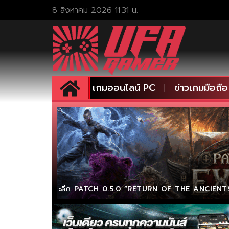
8 สิงหาคม 2026 11:31 น.
เกมออนไลน์ PC
ข่าวเกมมือถือ
เจาะลึก PATCH 0.5.0 “RETURN OF THE ANCIENT