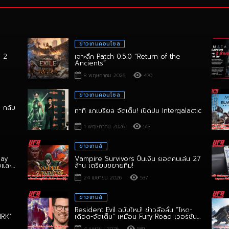
ข่าวเกมคอนโซล
ิ 2
เจาะลึก Patch 0.5.0 “Return of the
Ancients”
8 พฤษภาคม 2026
470
ข่าวเกมคอนโซล
า กลับ
ทาทิ แกเบรียล จัดเต็ม! เปิดปม Intergalactic
1 พฤษภาคม 2026
513
ข่าวเกมส์
lay
Vampire Survivors ปั้นเงิน ยอดคนเล่น 27
งและ
ล้าน เตรียมขยายทีม!
24 เมษายน 2026
537
ข่าวเกมส์
Resident Evil ฉบับใหม่! ข่าวลือลั่น “โหด-
HRK’
เดือด-จัดเต็ม” เหมือน Fury Road เวอร์ชั่น
สยองขวัญ!
4 เมษายน 2026
589