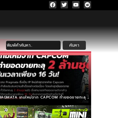
ค้นหา
RAGMATA เกมใหม่จาก CAPCOM ทำยอดขายทะลุ 2 ล้านชุด