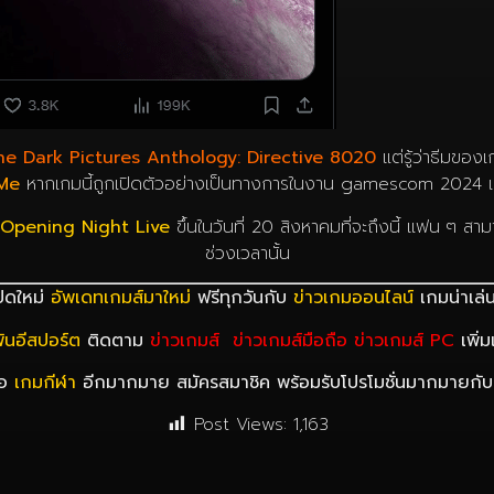
he Dark Pictures Anthology: Directive 8020
แต่รู้ว่าธีมของ
 Me
หากเกมนี้ถูกเปิดตัวอย่างเป็นทางการในงาน gamescom 2024 เรา
Opening Night Live
ขึ้นในวันที่ 20 สิงหาคมที่จะถึงนี้ แฟน ๆ ส
ช่วงเวลานั้น
ปิดใหม่
อัพเดทเกมส์มาใหม่
ฟรีทุกวันกับ
ข่าวเกมออนไลน์
เกมน่าเล่นว
พันอีสปอร์ต
ติดตาม
ข่าวเกมส์
ข่าวเกมส์มือถือ
ข่าวเกมส์ PC
เพิ่มเ
ือ
เกมกีฬา
อีกมากมาย
สมัครสมาชิค พร้อมรับโปรโมชั่นมากมายกั
Post Views:
1,163