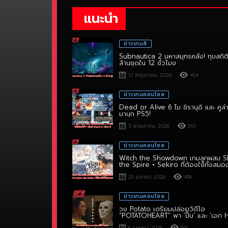
แนะนำ
ข่าวเกมส์
Subnautica 2 มหาสมุทรคลั่ง! ทุบสถิต
ล้านชุดใน 12 ชั่วโมง
17 พฤษภาคม 2026
454
ข่าวเกมคอนโซล
Dead or Alive 6 ไม ชิรานุอิ และ คูล่
มาบุก PS5!
3 พฤษภาคม 2026
510
ข่าวเกมคอนโซล
Witch the Showdown เกมลูกผสม S
the Spire + Sekiro ที่ต้องใช้ทั้งสมอ
ไหวพริบ!
25 เมษายน 2026
496
ข่าวเกมคอนโซล
วง Potato เตรียมปล่อยวิดีโอ
“POTATOHEART” พา ‘ปั๊บ’ และ ‘เอก 
6 เมษายน 2026
591