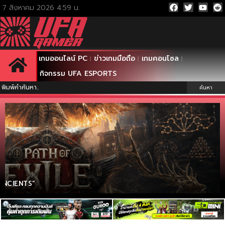
7 สิงหาคม 2026 4:59 น.
เกมออนไลน์ PC
ข่าวเกมมือถือ
เกมคอนโซล
กิจกรรม UFA ESPORTS
ค้นหา
ANCIENTS”