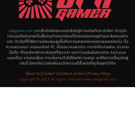
ufagamer.com
เจาะลึกอิทธิพลเกมออนไลน์สู่ความบันเทิงระดับโลก ปัจจุบัน
เกมออนไลน์กลายเป็นสื่อบันเทิงยอดนิยมที่ส่งผลต่อเศรษฐกิจและสังคมอย่าง
มาก ปัจจัยที่ทำให้ความนิยมพุ่งสูงขึ้นคือความหลากหลายของแพลตฟอร์ม ทั้ง
ความแรงของ เกมออนไลน์ PC ที่เน้นความสมจริง การเข้าถึงง่ายผ่าน ข่าวเกม
มือถือ ที่ตอบโจทย์การเล่นทุกที่ทุกเวลา และความเข้มข้นของเกม Exclusive
บนเครื่อง เกมคอนโซล การเล่นเกมจึงไม่ใช่แค่ความสนุก แต่คือการเชื่อมต่อผู้
เล่นทั่วโลกเข้าด้วยกันผ่านนวัตกรรมที่ล้ำสมัยที่สุดในยุคดิจิทัล
About Us
Contact Us
About Authur
Privacy Policy
copyright © 2023 all rights reserved
www.ufagamer.com