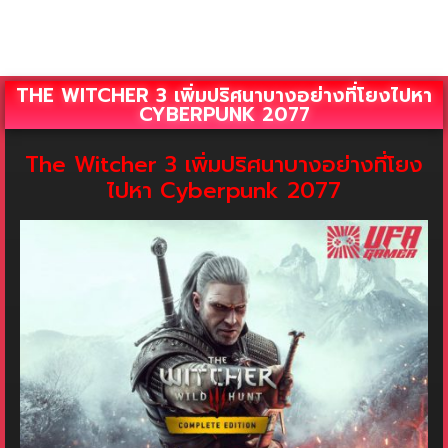
THE WITCHER 3 เพิ่มปริศนาบางอย่างที่โยงไปหา
CYBERPUNK 2077
The Witcher 3 เพิ่มปริศนาบางอย่างที่โยง
ไปหา Cyberpunk 2077