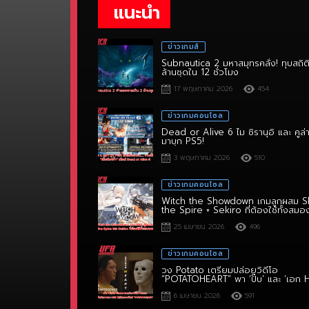
แนะนำ
ข่าวเกมส์
Subnautica 2 มหาสมุทรคลั่ง! ทุบสถิต
ล้านชุดใน 12 ชั่วโมง
17 พฤษภาคม 2026
454
ข่าวเกมคอนโซล
Dead or Alive 6 ไม ชิรานุอิ และ คูล่
มาบุก PS5!
3 พฤษภาคม 2026
510
ข่าวเกมคอนโซล
Witch the Showdown เกมลูกผสม S
the Spire + Sekiro ที่ต้องใช้ทั้งสมอ
ไหวพริบ!
25 เมษายน 2026
496
ข่าวเกมคอนโซล
วง Potato เตรียมปล่อยวิดีโอ
“POTATOHEART” พา ‘ปั๊บ’ และ ‘เอก 
6 เมษายน 2026
591