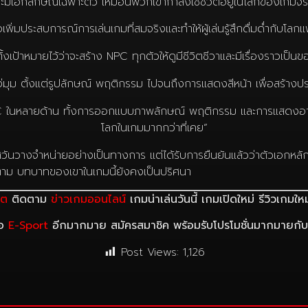
ละมีเอกลักษณ์เฉพาะตัว เหมือนพวกเขากำลังใช้ชีวิตอยู่ในโลกของเกมจร
ื่อเพิ่มประสบการณ์การเล่นเกมที่สมจริงและทำให้ผู้เล่นรู้สึกดื่มด่ำกับโ
้งเป้าหมายไว้ว่าจะสร้าง NPC ทุกตัวให้ดูมีชีวิตชีวาและมีเรื่องราวเป็น
มุม ตั้งแต่รูปลักษณ์ พฤติกรรม ไปจนถึงการแสดงสีหน้า เพื่อสร้างประสบ
หลายด้าน ทั้งการออกแบบภาพลักษณ์ พฤติกรรม และการแสดงอารมณ์ เพื่
โลกในเกมมากกว่าที่เคย”
วันวางจำหน่ายอย่างเป็นทางการ แต่ได้รับการยืนยันแล้วว่าตัวเอกหลั
ตาม บทบาทของเขาในเกมนี้ยังคงเป็นปริศนา
์ต
ติดตาม
ข่าวเกมออนไลน์
เกมน่าเล่นวันนี้ เกมเปิดใหม่ รีวิวเกมใหม่ 
ือ
E-Sport
อีกมากมาย สมัครสมาชิค พร้อมรับโปรโมชั่นมากมายกั
Post Views:
1,126