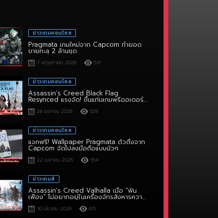
ข่าวเกมคอนโซล
Pragmata เกมใหม่จาก Capcom ทำยอด
ขายทะลุ 2 ล้านชุด
7 พฤษภาคม 2026
531
ข่าวเกมคอนโซล
Assassin’s Creed Black Flag
Resynced แรงจัด! ขึ้นแท่นเกมพรีออเดอร์
อันดับ 1
26 เมษายน 2026
529
ข่าวเกมคอนโซล
แจกฟรี! Wallpaper Pragmata ตัวตึงจาก
Capcom จัดไปลงมือถือแบบนัวๆ
22 เมษายน 2026
554
ข่าวเกมส์
Assassin’s Creed Valhalla เมื่อ “ฟัน
เฟือง” ไม่อยากอยู่ในเครื่องจักรสังหารความ
คิดสร้างสรรค์
30 มีนาคม 2026
615