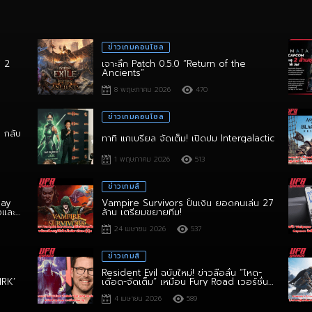
ข่าวเกมคอนโซล
ิ 2
เจาะลึก Patch 0.5.0 “Return of the
Ancients”
8 พฤษภาคม 2026
470
ข่าวเกมคอนโซล
า กลับ
ทาทิ แกเบรียล จัดเต็ม! เปิดปม Intergalactic
1 พฤษภาคม 2026
513
ข่าวเกมส์
lay
Vampire Survivors ปั้นเงิน ยอดคนเล่น 27
งและ
ล้าน เตรียมขยายทีม!
24 เมษายน 2026
537
ข่าวเกมส์
Resident Evil ฉบับใหม่! ข่าวลือลั่น “โหด-
HRK’
เดือด-จัดเต็ม” เหมือน Fury Road เวอร์ชั่น
สยองขวัญ!
4 เมษายน 2026
589