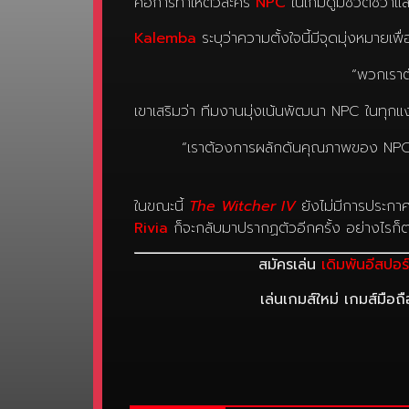
คือการทำให้ตัวละคร
NPC
ในเกมดูมีชีวิตชีวาแ
Kalemba
ระบุว่าความตั้งใจนี้มีจุดมุ่งหมายเพ
“พวกเราตั
เขาเสริมว่า ทีมงานมุ่งเน้นพัฒนา NPC ในทุกแง่
“เราต้องการผลักดันคุณภาพของ NPC ใน
ในขณะนี้
The Witcher IV
ยังไม่มีการประกาศ
Rivia
ก็จะกลับมาปรากฏตัวอีกครั้ง อย่างไรก็
สมัครเล่น
เดิมพันอีสปอร
เล่นเกมส์ใหม่ เกมส์มือถ