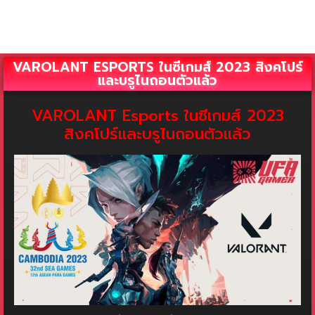
VAROLANT ESPORTS ในซีเกมส์ 2023 สิงคโปร์
และบรูไนถอนตัวแล้ว
VAROLANT Esports ในซีเกมส์ 2023
สิงคโปร์และบรูไนถอนตัวแล้ว
ซีเกมส์ 2023 ที่กัมพูชาเกี่ยวกับ VAROLANT
Esports ทาง สิงคโปร์ และ บรูไน ประกาศขอถอนตัว